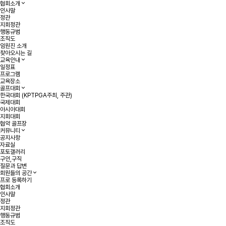
협회소개
인사말
정관
지회정관
행동규범
조직도
임원진 소개
찾아오시는 길
교육안내
일정표
프로그램
교육장소
골프대회
한국대회 (KPTPGA주최, 주관)
국제대회
아시아대회
지회대회
협약 골프장
커뮤니티
공지사항
자료실
포토갤러리
구인,구직
질문과 답변
회원들의 공간
프로 등록하기
협회소개
인사말
정관
지회정관
행동규범
조직도