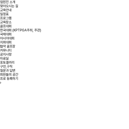
임원진 소개
찾아오시는 길
교육안내
일정표
프로그램
교육장소
골프대회
한국대회 (KPTPGA주최, 주관)
국제대회
아시아대회
지회대회
협약 골프장
커뮤니티
공지사항
자료실
포토갤러리
구인,구직
질문과 답변
회원들의 공간
프로 등록하기